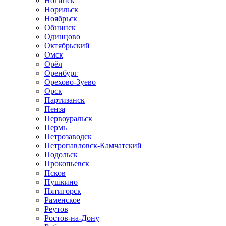
Ногинск
Норильск
Ноябрьск
Обнинск
Одинцово
Октябрьский
Омск
Орёл
Оренбург
Орехово-Зуево
Орск
Партизанск
Пенза
Первоуральск
Пермь
Петрозаводск
Петропавловск-Камчатский
Подольск
Прокопьевск
Псков
Пушкино
Пятигорск
Раменское
Реутов
Ростов-на-Дону