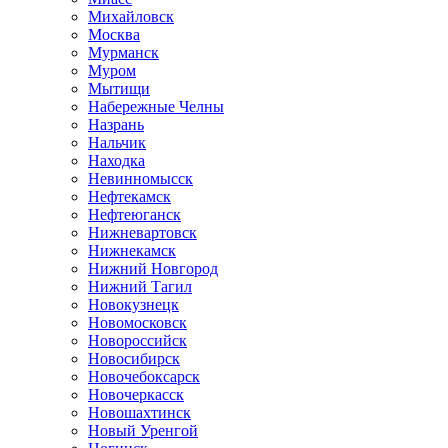
Михайловск
Москва
Мурманск
Муром
Мытищи
Набережные Челны
Назрань
Нальчик
Находка
Невинномысск
Нефтекамск
Нефтеюганск
Нижневартовск
Нижнекамск
Нижний Новгород
Нижний Тагил
Новокузнецк
Новомосковск
Новороссийск
Новосибирск
Новочебоксарск
Новочеркасск
Новошахтинск
Новый Уренгой