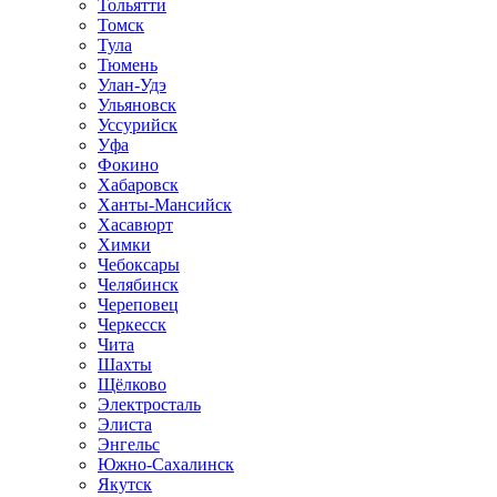
Тольятти
Томск
Тула
Тюмень
Улан-Удэ
Ульяновск
Уссурийск
Уфа
Фокино
Хабаровск
Ханты-Мансийск
Хасавюрт
Химки
Чебоксары
Челябинск
Череповец
Черкесск
Чита
Шахты
Щёлково
Электросталь
Элиста
Энгельс
Южно-Сахалинск
Якутск