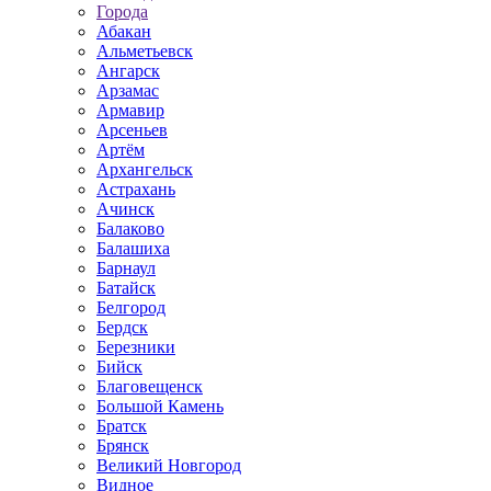
Города
Абакан
Альметьевск
Ангарск
Арзамас
Армавир
Арсеньев
Артём
Архангельск
Астрахань
Ачинск
Балаково
Балашиха
Барнаул
Батайск
Белгород
Бердск
Березники
Бийск
Благовещенск
Большой Камень
Братск
Брянск
Великий Новгород
Видное