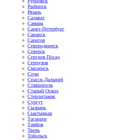
Рубцовск
Рыбинск
Рязань
Салават
Самара
Санкт-Петербург
Саранск
Саратов
Северодвинск
Северск
Сергиев Посад
Серпухов
Смоленск
Сочи
Спасск-Дальний
Ставрополь
Старый Оскол
Стерлитамак
Сургут
Сызрань
Сыктывкар
Таганрог
Тамбов
Тверь
Тобольск