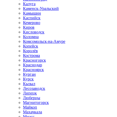
Калуга
Каменск-Уральский
Камышин
Каспийск
Кемерово
Киров
Кисловодск
Коломна
Комсомольск-на-Амуре
Копейск
Королёв
Кострома
Красногорск
Краснодар
Красноярск
Курган
Курск
Кызыл
Лесозаводск
Липецк
Люберцы
Магнитогорск
Майкоп
Махачкала
Миасс