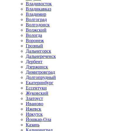
Владивосток
Владикавказ
Владимир
Волгоград
Волгодонск
Волжский
Вологда
Воронеж
Грозный
Дальнегорск
Дальнереченск
Дербент
Дзержинск
Димитровград
Долгопрудный
Екатеринбург
Ессентуки
Жуковский
Златоуст
Иваново
Ижевск
Иркутск
Йошкар-Ола
Казань
Калининград